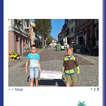
<
>
Stop
1
2
3