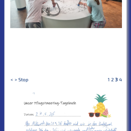
<
>
Stop
1
2
3
4