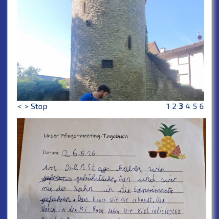
<
>
Stop
1
2
3
4
5
6