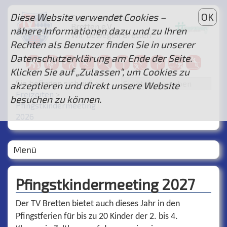
Diese Website verwendet Cookies –
OK
Turnverein 1846
Bretten e.V.
nähere Informationen dazu und zu Ihren
Wir bewegen Bretten
Rechten als Benutzer finden Sie in unserer
...
Datenschutzerklärung am Ende der Seite.
Klicken Sie auf „Zulassen“, um Cookies zu
Sie befinden sich auf: >
akzeptieren und direkt unsere Website
Freizeiten
>
besuchen zu können.
Pfingstkindermeeting
2026
Menü
Pfingstkindermeeting 2027
Der TV Bretten bietet auch dieses Jahr in den
Pfingstferien für bis zu 20 Kinder der 2. bis 4.