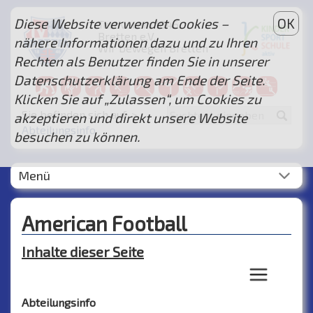
Diese Website verwendet Cookies –
OK
Turnverein 1846
Bretten e.V.
nähere Informationen dazu und zu Ihren
Wir bewegen Bretten
Rechten als Benutzer finden Sie in unserer
...
Datenschutzerklärung am Ende der Seite.
Klicken Sie auf „Zulassen“, um Cookies zu
Sie befinden sich auf: >
akzeptieren und direkt unsere Website
Abteilungsinfo
besuchen zu können.
Menü
American Football
Inhalte dieser Seite
Abteilungsinfo