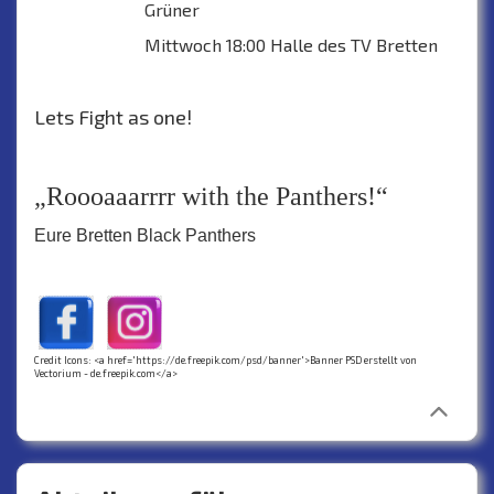
Grüner
Mittwoch 18:00 Halle des TV Bretten
Lets Fight as one!
„Roooaaarrrr with the Panthers!“
Eure Bretten Black Panthers
Credit Icons: <a href='https://de.freepik.com/psd/banner'>Banner PSD erstellt von
Vectorium - de.freepik.com</a>