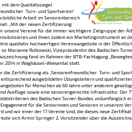
. mit dem Qualitätssiegel
reundlicher Turn- und Sportverein“
orbildliche Arbeit im Seniorenbereich
et. „Mit der neuen Zertifizierung
r unsere Vereine für die immer wichtigere Zielgruppe der Äl
ensibilisieren und ihnen zudem ein Marketinginstrument an d
hre qualitativ hochwertigen Vereinsangebote in der Öffentlich
“, so Marianne Rutkowski, Vizepräsidentin des Badischen Turn
 Auszeichnung fand im Rahmen der BTB-Fachtagung „Bewegtes
r 2014 in Waghäusel-Wiesental statt.
ür die Zertifizierung als „Seniorenfreundlicher Turn- und Spor
 entsprechend ausgebildeten Übungsleitern und qualifizierte
ngeboten für Menschen ab 60 Jahre unter anderem gesellig
nd Ausflüge sowie eine seniorengerechte Infrastruktur. Der 
litätskriterien des Badischen Turner-Bundes vollumfänglich erfül
 Engagement für die Seniorinnen und Senioren in unserem Ver
d und wir einer der 17 Vereine sind, die dieses neue Zertifikat
freute sich Armin Springer 2. Vorsitzender über die Auszeichn