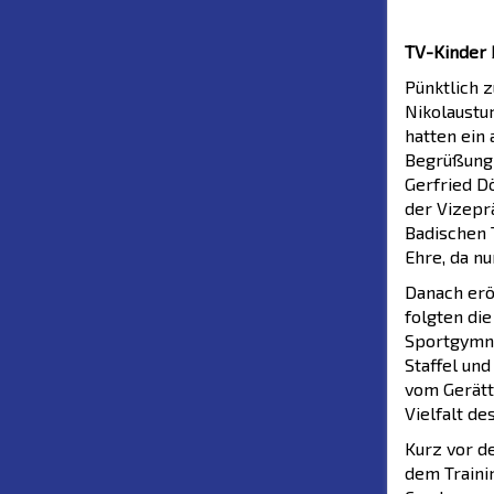
TV-Kinder 
Pünktlich 
Nikolaustu
hatten ein
Begrüßung 
Gerfried D
der Vizepr
Badischen 
Ehre, da n
Danach erö
folgten di
Sportgymna
Staffel un
vom Gerätt
Vielfalt de
Kurz vor d
dem Traini