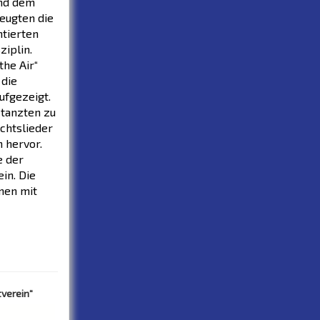
und dem
zeugten die
ntierten
ziplin.
he Air“
 die
ufgezeigt.
 tanzten zu
chtslieder
 hervor.
e der
in. Die
men mit
tverein“