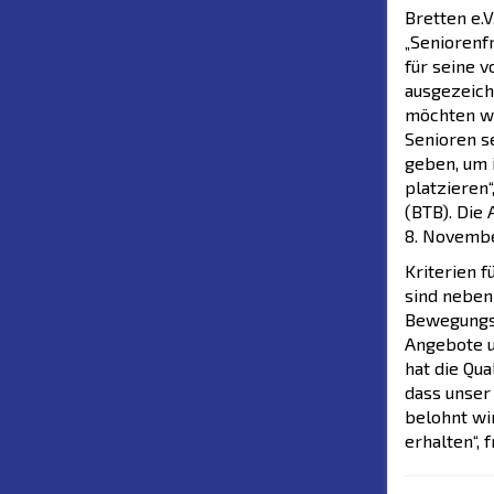
Bretten e.V
„Seniorenf
für seine v
ausgezeichn
möchten wi
Senioren s
geben, um i
platzieren
(BTB). Die
8. Novembe
Kriterien f
sind neben
Bewegungsa
Angebote u
hat die Qua
dass unser
belohnt wir
erhalten“, 