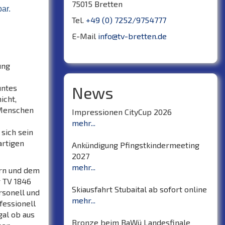
75015 Bretten
ar.
Tel.
+49 (0) 7252/9754777
E-Mail
info@tv-bretten.de
ung
untes
News
icht,
 Menschen
Impressionen CityCup 2026
mehr...
 sich sein
artigen
Ankündigung Pfingstkindermeeting
2027
mehr...
ern und dem
r TV 1846
Skiausfahrt Stubaital ab sofort online
rsonell und
mehr...
fessionell
gal ob aus
Bronze beim BaWü Landesfinale