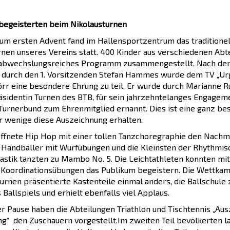
begeisterten beim Nikolausturnen
zum ersten Advent fand im Hallensportzentrum das traditionel
rnen unseres Vereins statt. 400 Kinder aus verschiedenen Abt
 abwechslungsreiches Programm zusammengestellt. Nach de
durch den 1. Vorsitzenden Stefan Hammes wurde dem TV „Ur
örr eine besondere Ehrung zu teil. Er wurde durch Marianne R
äsidentin Turnen des BTB, für sein jahrzehntelanges Engagem
Turnerbund zum Ehrenmitglied ernannt. Dies ist eine ganz b
ur wenige diese Auszeichnung erhalten.
ffnete Hip Hop mit einer tollen Tanzchoregraphie den Nachmi
e Handballer mit Wurfübungen und die Kleinsten der Rhythmi
stik tanzten zu Mambo No. 5. Die Leichtathleten konnten mit
d Koordinationsübungen das Publikum begeistern. Die Wettka
urnen präsentierte Kastenteile einmal anders, die Ballschule 
s Ballspiels und erhielt ebenfalls viel Applaus.
er Pause haben die Abteilungen Triathlon und Tischtennis „Au
ng“ den Zuschauern vorgestellt.Im zweiten Teil bevölkerten la