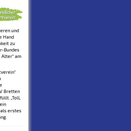
teren und
ie Hand
keit zu
er-Bundes
 Alter“ am
tverein“
n
e
TV Bretten
lt. „Toll,
ein
 als erstes
ung.