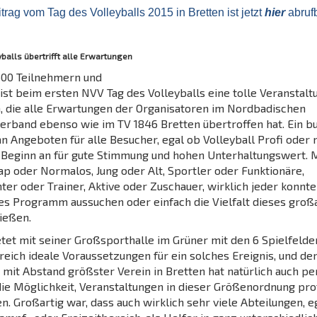
trag vom Tag des Volleyballs 2015 in Bretten ist jetzt
hier
abrufb
balls übertrifft alle Erwartungen
500 Teilnehmern und
ist beim ersten NVV Tag des Volleyballs eine tolle Veranstalt
, die alle Erwartungen der Organisatoren im Nordbadischen
verband ebenso wie im TV 1846 Bretten übertroffen hat. Ein b
 Angeboten für alle Besucher, egal ob Volleyball Profi oder n
 Beginn an für gute Stimmung und hohen Unterhaltungswert.
ap oder Normalos, Jung oder Alt, Sportler oder Funktionäre,
ter oder Trainer, Aktive oder Zuschauer, wirklich jeder konnte
es Programm aussuchen oder einfach die Vielfalt dieses groß
ießen.
etet mit seiner Großsporthalle im Grüner mit den 6 Spielfeld
reich ideale Voraussetzungen für ein solches Ereignis, und de
 mit Abstand größster Verein in Bretten hat natürlich auch pe
 die Möglichkeit, Veranstaltungen in dieser Größenordnung pro
n. Großartig war, dass auch wirklich sehr viele Abteilungen, e