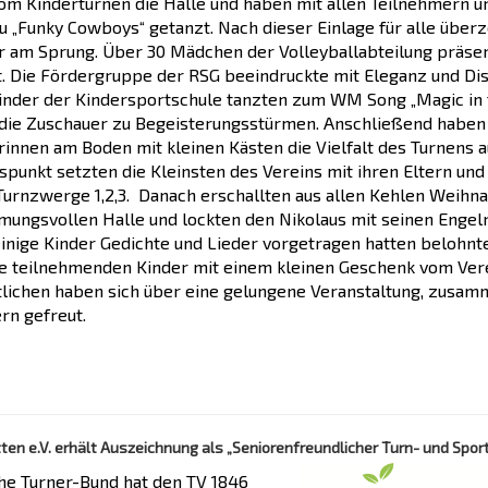
m Kinderturnen die Halle und haben mit allen Teilnehmern 
u „Funky Cowboys“ getanzt. Nach dieser Einlage für alle über
r am Sprung. Über 30 Mädchen der Volleyballabteilung präse
t. Die Fördergruppe der RSG beeindruckte mit Eleganz und Dis
inder der Kindersportschule tanzten zum WM Song „Magic in t
 die Zuschauer zu Begeisterungsstürmen. Anschließend haben
rinnen am Boden mit kleinen Kästen die Vielfalt des Turnens a
spunkt setzten die Kleinsten des Vereins mit ihren Eltern und
Turnzwerge 1,2,3. Danach erschallten aus allen Kehlen Weihna
mmungsvollen Halle und lockten den Nikolaus mit seinen Engeln
nige Kinder Gedichte und Lieder vorgetragen hatten belohnt
ie teilnehmenden Kinder mit einem kleinen Geschenk vom Vere
lichen haben sich über eine gelungene Veranstaltung, zusam
rn gefreut.
ten e.V. erhält Auszeichnung als „Seniorenfreundlicher Turn- und Spor
he Turner-Bund hat den TV 1846