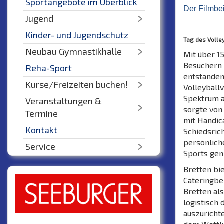
Sportangebote im Überblick
Der Filmbei
Jugend
Kinder- und Jugendschutz
Tag des Volley
Neubau Gymnastikhalle
Mit über 1
Besuchern 
Reha-Sport
entstanden
Kurse/Freizeiten buchen!
Volleyball
Spektrum an
Veranstaltungen &
sorgte von
Termine
mit Handic
Kontakt
Schiedsrich
persönlich
Service
Sports gen
Bretten bi
Cateringbe
Bretten als
logistisch
auszurichte