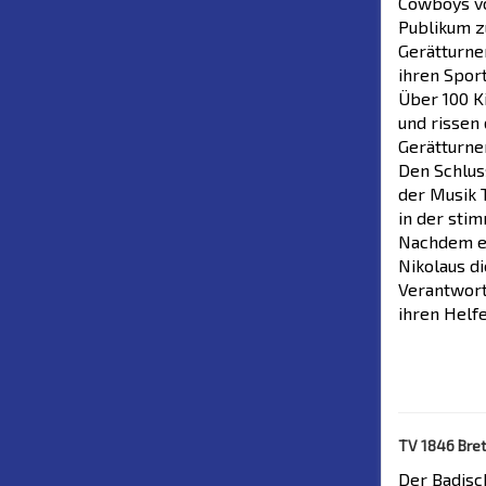
Cowboys vo
Publikum z
Gerätturne
ihren Spor
Über 100 K
und rissen
Gerätturne
Den Schlus
der Musik 
in der sti
Nachdem ei
Nikolaus d
Verantwort
ihren Helfe
TV 1846 Bret
Der Badisc