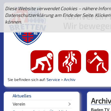
Diese Website verwendet Cookies – nähere Inform
Turnverein 1
Datenschutzerklärung am Ende der Seite. Klicken 
können.
Wir bewegen 
Sie befinden sich auf:
Service
>
Archiv
Aktuelles
Archi
Verein
Baden TV