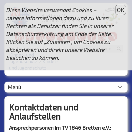
Diese Website verwendet Cookies –
OK
Turnverein 1846
Bretten e.V.
nähere Informationen dazu und zu Ihren
Wir bewegen Bretten
Rechten als Benutzer finden Sie in unserer
...
Datenschutzerklärung am Ende der Seite.
Klicken Sie auf „Zulassen“, um Cookies zu
Sie befinden sich auf:
akzeptieren und direkt unsere Website
Kinder- und
besuchen zu können.
Jugendschutz
>
Kinder-
und Jugendschutz
Menü
Kontaktdaten und
Anlaufstellen
Ansprechpersonen im TV 1846 Bretten e.V.: