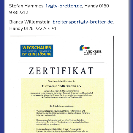
Stefan Hammes,
1v@tv-bretten.de
, Handy 0160
97817212
Bianca Willemstein,
breitensport@tv-bretten.de
,
Handy 0176 72274474