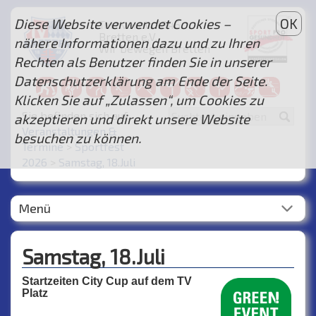
Diese Website verwendet Cookies –
OK
Turnverein 1846
Bretten e.V.
nähere Informationen dazu und zu Ihren
Wir bewegen Bretten
Rechten als Benutzer finden Sie in unserer
...
Datenschutzerklärung am Ende der Seite.
Klicken Sie auf „Zulassen“, um Cookies zu
Sie befinden sich auf:
akzeptieren und direkt unsere Website
Veranstaltungen &
besuchen zu können.
Termine
>
Sportfest
2026
>
Samstag, 18.Juli
Menü
Samstag, 18.Juli
Startzeiten City Cup auf dem TV
Platz