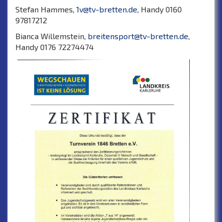
Stefan Hammes,
1v@tv-bretten.de
, Handy 0160
97817212
Bianca Willemstein,
breitensport@tv-bretten.de
,
Handy 0176 72274474