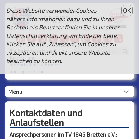
Diese Website verwendet Cookies –
OK
Turnverein 1846
Bretten e.V.
nähere Informationen dazu und zu Ihren
Wir bewegen Bretten
Rechten als Benutzer finden Sie in unserer
...
Datenschutzerklärung am Ende der Seite.
Klicken Sie auf „Zulassen“, um Cookies zu
Sie befinden sich auf:
akzeptieren und direkt unsere Website
Kinder- und
besuchen zu können.
Jugendschutz
>
Kinder-
und Jugendschutz
Menü
Kontaktdaten und
Anlaufstellen
Ansprechpersonen im TV 1846 Bretten e.V.: